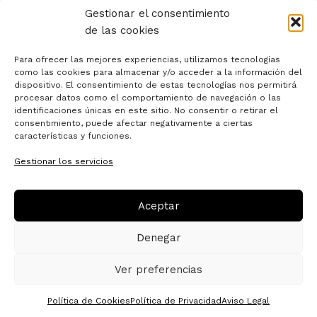
Gestionar el consentimiento
de las cookies
Para ofrecer las mejores experiencias, utilizamos tecnologías
como las cookies para almacenar y/o acceder a la información del
dispositivo. El consentimiento de estas tecnologías nos permitirá
Home
procesar datos como el comportamiento de navegación o las
identificaciones únicas en este sitio. No consentir o retirar el
Sobre mí
consentimiento, puede afectar negativamente a ciertas
características y funciones.
Servicios
Gestionar los servicios
Blog
Contacto
Aceptar
Denegar
Aviso Legal
Política de Privacidad
Ver preferencias
Política de Cookies
Política de Cookies
Política de Privacidad
Aviso Legal